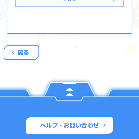
戻る
属性選択後はデッキ編成を行ってください。
選択した属性に有利な属性のユニットのみデ
ッキに編成することができます。
例：赤属性を選択した場合、プレイ中のクエ
ストは赤属性、使用可能ユニットは青属性と
ヘルプ・お問い合わせ
なります。