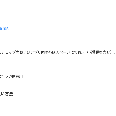
a.net
bショップ内およびアプリ内の各購入ページにて表示（消費税を含む）
に伴う通信費用
払い方法