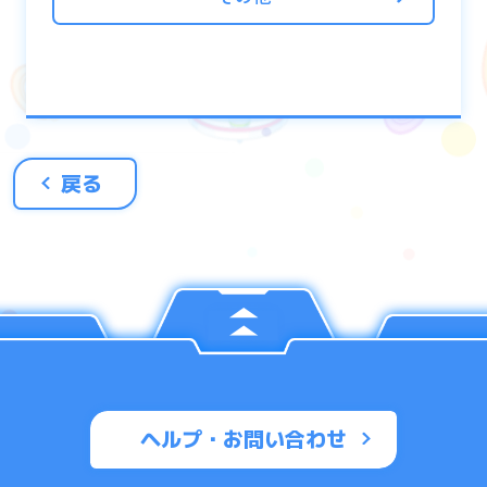
また、覚醒・進化適応を行っても好感度は変
化しません。
好感度を上げることで好感度報酬を受けとる
ことができます。
基本的に好感度報酬は1ユニットにつき1回ず
戻る
つ受けとることができます。
※㊙︎データは1度解放した時点で公開状態に
なり同一データは複数回受けとれません。
■㊙︎データとは？
㊙︎データはそのユニットの知られざる情報や
プロフィールなどをまとめたものです。
好感度を上げていくことで㊙︎データを解放し
ヘルプ・お問い合わせ
ていくことができます。