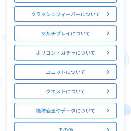
ることができます。
また、1日3回までMY ALICE画面にて配置し
クラッシュフィーバーについて
たユニットをタップすることで1タップごと
に好感度を1あげることができます。
マルチプレイについて
好感度を上げる回数はエリアに関わらず1日
に合計3回までとなります。
ポリゴン・ガチャについて
※好感度を上げることのできる回数は予告な
く変更になる場合があります。
ユニットについて
■好感度と好感度報酬とは？
MY ALICEにてタップを行うことで配置中ユニ
クエストについて
ットの好感度をあげることができます。
好感度は所持ユニットごとに存在し、同一名
機種変更やデータについて
称ユニットを複数体所持している場合それぞ
れに個別の好感度が存在します。
その他