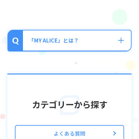
「MY ALICE」とは？
■MY ALICEとは？
MY ALICEは、適合者に与えられたALICEの一
部空間を使って自由にカスタマイズを行い、
ユニットと触れ合える機能です。
カテゴリーから探す
様々な「デコ」でオリジナルのエリアを作っ
てユニットと交流しましょう！
MY ALICEでは3つのエリアをカスタマイズす
よくある質問