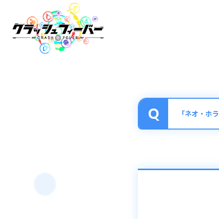
「ネオ・ホラ
■ネオ・ホライゾ
盤面のパネル数上限
発動するとスキル
また、合わせて盤
（ロックパネル、