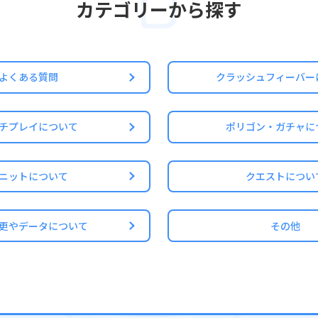
カテゴリーから探す
ると、元の盤面とパネルのサイズに戻ります。
れた場合でも、盤面にあるパネルの数は基本的にそのまま保持されます
サイズが元のサイズに戻った際、追加でドロップするパネルの上限数も
れた際に盤面外にあるチャージパネル等は消滅する場合があります
よくある質問
クラッシュフィーバー
チプレイについて
ポリゴン・ガチャに
ンズによって盤面のサイズが変わった際、ディメンションシールド等の
ニットについて
クエストについ
更やデータについて
その他