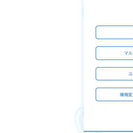
スキル効果が切れ
※スキル効果が切
※盤面とパネルの
※スキル効果が切
注意事項
マル
・ネオ・ホライゾ
あります
ユ
機種変