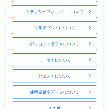
ラグメント」と「Alt襲来！」の極ディザスタ
クラッシュフィーバーについて
ー級をクリアすることでドロップする「Key
フラグメント:XX」が存在します。
マルチプレイについて
ポリゴン・ガチャについて
■Keyフラグメントの集め方
・「Alt襲来！」に挑戦しよう
「Alt襲来！」の極ディザスター級をクリアす
ユニットについて
ることで「Keyフラグメント:XX」がドロップ
します。
クエストについて
「Keyフラグメント:XX」1個で「Altフラグメ
ント:XX」1個と交換が可能です。
機種変更やデータについて
・パンドラを編成してクエストを周回しよう
その他