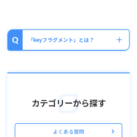
「keyフラグメント」とは？
■Keyフラグメントとは？
Keyフラグメントは、「Keyフラグメント交
換所」にて覚醒素材「Altフラグメント:XX」
カテゴリーから探す
と交換することができる交換アイテムです。
※「XX」には対象のユニット名が入ります。
パンドラを編成し、一定難易度以上のクエス
よくある質問
トをクリアすることでドロップする「Keyフ