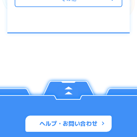
パンドラのアビリティ「パンドラの筺」は、
パンドラを編成して一定の難易度以上のクエ
ストをクリアすることで「Keyフラグメン
ト」が難易度に応じて確率でドロップしま
す。
「Keyフラグメント」3個で「Altフラグメン
ト:XX」1個と交換が可能です。
難易度別「Keyフラグメント」のドロップ数
は以下となります。
ドロップ
難易度
数
ヘルプ・お問い合わせ
ウィザード級
5個