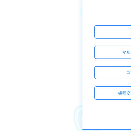
※下記のクエスト
・ランキングクエ
・団結クエスト
・トラバーサルク
・ストーリークエ
マル
ユ
機種変