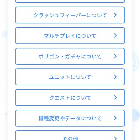
パーティが帰還し報酬を獲得できます。
クラッシュフィーバーについて
パーティの探索力が適正探索力を超えている
と、大成功確率がUP！
マルチプレイについて
探索が大成功になると、通常時よりも報酬を
多く獲得することができます。
ポリゴン・ガチャについて
パーティの編成を考えて大成功を狙いましょ
う。
ユニットについて
探索を重ねていくと、ポリゴンが獲得できる
レアエリアを発見することも…！？
クエストについて
※探索に送り出すパーティは、各エリアで設
機種変更やデータについて
定されている必要ユニット数を下回ることが
できません
その他