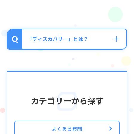
「ディスカバリー」とは？
■「ディスカバリー」とは？
ユニットを探索に出発させることで、報酬や
コレクションを獲得できる機能です。
カテゴリーから探す
■ディスカバリーの遊び方
探索したいエリアを選択し、複数のユニット
で編成したパーティを送り出しましょう！
探索に必要な時間が経過すると、送り出した
よくある質問