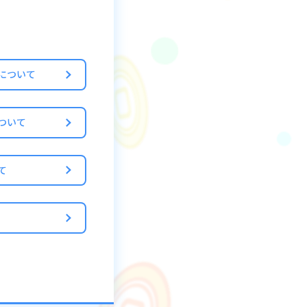
5【狂ウィザード級
なります。
について
ついて
獲得できます。
て