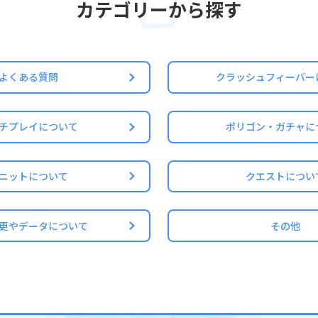
カテゴリーから探す
、パーティの4人目は自身のユニットとなります。
ド級＆超ウィザード級】、4x4【極ウィザード級＆狂ウィザード級】、5x
の全3ステージとなります。3×3から順番にクリアを目指しましょう。
時に使用したユニットは同じトラバーサルクエスト内では使用できなく
はできず、4体編成のみとなります。
よくある質問
クラッシュフィーバー
複数所持している場合は、ステージごとに使い分けることができます。
状況とユニット使用状況をリセットすることは可能です。
チプレイについて
ポリゴン・ガチャに
ージで縦・横・斜めの列を揃えていくと、揃ったラインの数により報酬が
状況とユニット使用状況のリセットについて
ニットについて
クエストについ
、エナジーを消費してステージ単位でリセットが可能です。
からリセット
更やデータについて
その他
エストタイルをタップ
を確認して「リセット」をタップ
してリセット
ット」をタップ