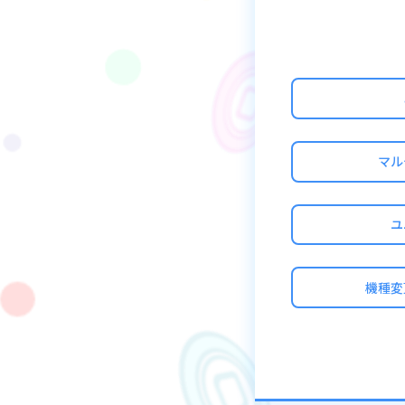
・ソロプレイ専用で
・3x3【ウィザー
＆ディザスター級】
・ステージクリア
・2体や3体の編成
・同じユニットを
・ステージクリア
マル
・クリアしたステ
■ステージクリア
ユ
下記の2つの方法で
・クエストタイル
機種変
1、クリア済みのク
2、消費エナジー量
・ユニットを選択
1、「使用可能ユニ