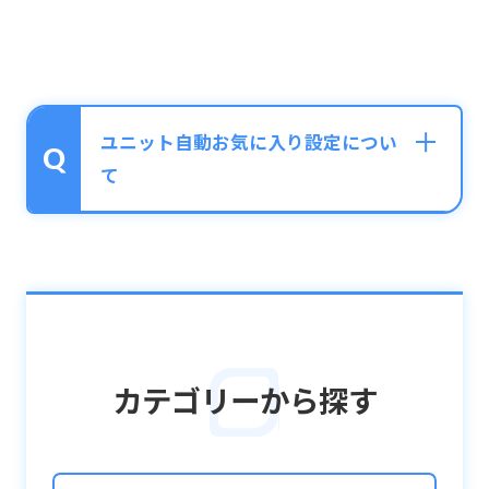
ユニット自動お気に入り設定につい
て
コスト60、コスト65のユニットを入手した際
に、自動的にお気に入り登録をすることがで
きる機能です。
ホーム画面右上メニュー内「設定」→「ユニ
カテゴリーから探す
ット自動お気に入り設定」から設定変更が可
能です。