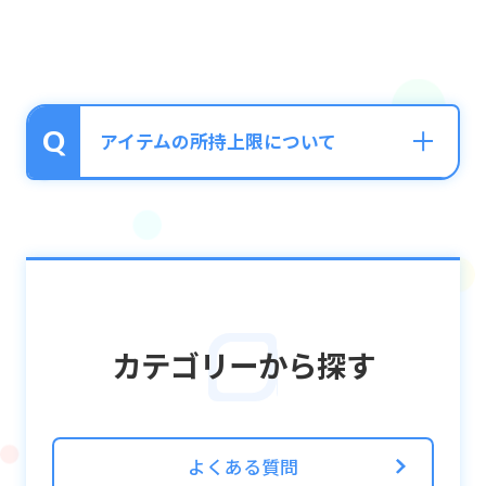
アイテムの所持上限について
クエストクリアなどで獲得できるアイテムの
所持上限は、それぞれ「999,999」です。
適宜、アプリ内下部メニュー「交換所」で交
換してください。
カテゴリーから探す
ユニットの強化等に使用する素材ユニットの
所持上限は「9,999」です。
よくある質問