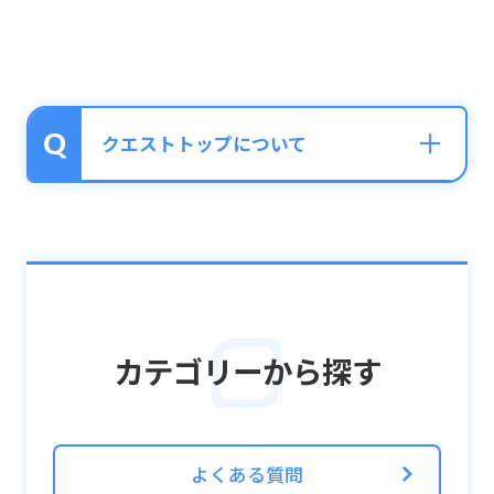
クエストトップについて
それぞれのタイルに含まれる内容は、下記の
通りです。
■ノーマル／ストーリー
カテゴリーから探す
・長編ストーリーに関係するクエスト
・ノーマルクエスト
・適合者能力テスト
よくある質問
■イベント