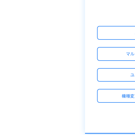
また、ご自身の操
間違って強化・売
■お気に入り登録
フォルダからお気
てください。
マル
※文字がオレンジ
ユ
機種変