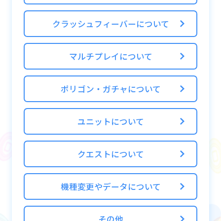
トカードなど、App Store に対応しているお
支払い方法をご利用ください。
クラッシュフィーバーについて
◆Android端末
マルチプレイについて
Google Play で決済をしていただきます。
クレジットカードやGoogle Playギフトカー
ポリゴン・ガチャについて
ドなど、Google Play に対応しているお支払
い方法をご利用ください。
ユニットについて
※通信状況の安定していない環境では、ポリ
ゴンの購入が正常に行えない場合がありま
クエストについて
す。通信状況をご確認ください。
機種変更やデータについて
その他