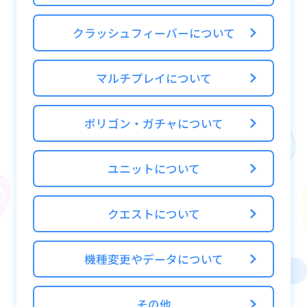
ります。
クラッシュフィーバーについて
超越の果実は以下の3種類があります。
「超越の果実」・・・1個使用すると限界突
マルチプレイについて
破の拡張可能値+1上昇
「メガ超越の果実」・・・1個使用すると限
ポリゴン・ガチャについて
界突破の拡張可能値+3上昇
「ギガ超越の果実」・・・1個使用すると限
界突破の拡張可能値+10上昇
ユニットについて
※限界突破リセット時は、「拡張した分」は
クエストについて
そのまま維持し、限界突破分だけをリセット
します
機種変更やデータについて
■超越の果実の使い方
その他