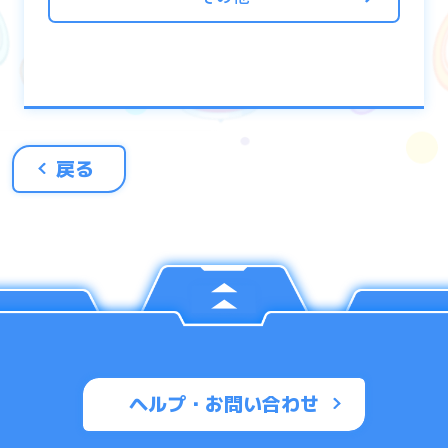
【1】限界突破値の上限を拡張したいユニッ
トを選択
【2】超越の果実を選択しOKを選択
【3】限界突破値が拡張されます
※超越の果実を強化に使用すると消滅します
※ユニットに「超越の果実」を使用して限界
戻る
突破の最大値を上げた後、攻め・生命・癒し
の果実を使用する必要があります
ヘルプ・お問い合わせ