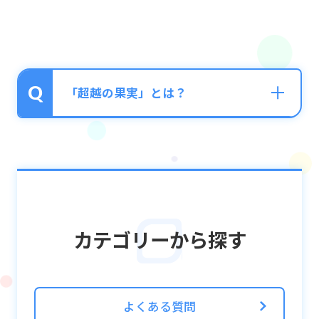
「超越の果実」とは？
ユニットの限界突破値の上限を拡張させるこ
とができる強化素材です。
通常、各種果実（生命の果実、攻めの果実、
癒しの果実）を使用すると、可能となる限界
カテゴリーから探す
突破の値は「+99」までとなりますが、「超
越の果実」を使用するごとに限界突破の最大
値が上がっていき、1ユニットにつき最大
「+198」まで各種果実を強化できるようにな
よくある質問