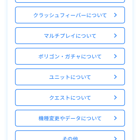
・HPが全回復する
・ユニット全員のスキルとフィーバーゲージ
クラッシュフィーバーについて
がチャージされる
・状態異常（スリープ、ウィルスなど）の解
マルチプレイについて
除
・パネルプロテクトの解除
ポリゴン・ガチャについて
・お邪魔パネル、時限式ダメージパネル、ダ
メージパネルを通常パネルに変換する
ユニットについて
※マルチプレイの場合、ホストのポリゴンが
0の場合はコンティニューをすることができ
クエストについて
ません
※コンティニューをすることができないクエ
機種変更やデータについて
ストもあります
その他