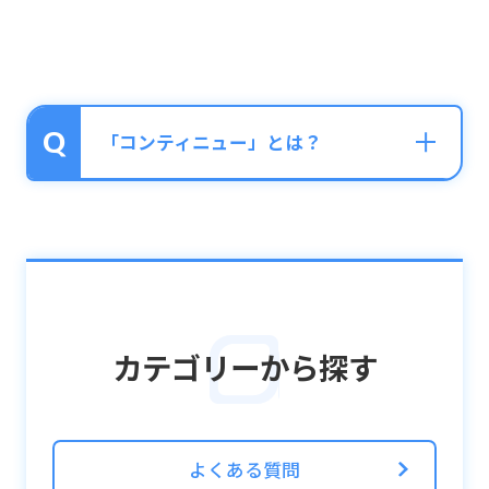
「コンティニュー」とは？
クエスト途中でHPが0になってしまった場合
GAME OVERとなりますが、ポリゴンを1つ使
うことでコンティニューをすることができま
す。
カテゴリーから探す
コンティニューすると以下のメリットがあり
ます。
・マルチプレイの場合は、ホストがコンティ
ニューをすると、ゲストもプレイ続行できる
よくある質問