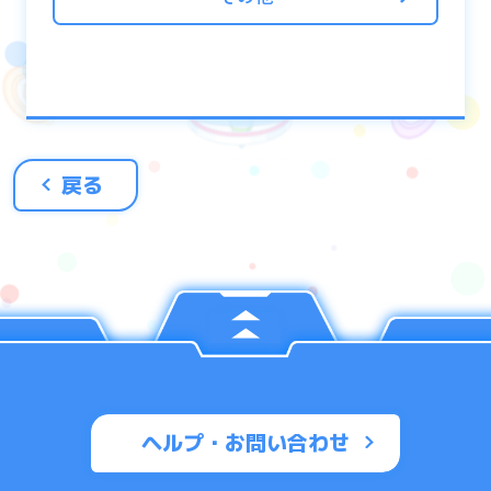
す
※減点が始まるターン数はクエストやフロア
によって異なります
※与えたダメージ、回復したHPによって増加
するスコアには各フロア毎に上限があります
戻る
■ボーナスユニット
スコアアタッククエストでは、「ボーナスユ
ニット」で挑戦するとスコアボーナスが付与
されます。
「ボーナスユニット」とは「現在のボーナス
ユニット」の欄に記載されている条件を満た
しているユニットです。
「ボーナスユニット」がパーティに入ってい
ヘルプ・お問い合わせ
る場合、トータルスコアに発動しているボー