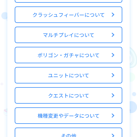
累積されないルールとなります
※スコアアタッククエストはドロップ無しの
クラッシュフィーバーについて
クエストです
マルチプレイについて
■スコア
スコアは与えたダメージ、回復したHPによっ
ポリゴン・ガチャについて
て増加し、ターン数によって減少します。
フロア毎に計算され、クエスト終了時に全て
のフロアのスコアを足したものが最終スコア
ユニットについて
になります！
さらに！クエストをクリアするとクリアボー
クエストについて
ナスが加算されます！
機種変更やデータについて
※ターン数でのスコアは減点方式となってお
り、規定のターンをすぎると減点が始まりま
その他