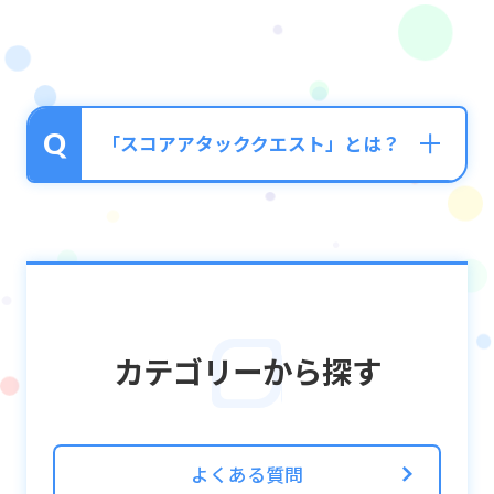
「スコアアタッククエスト」とは？
■スコアアタッククエストとは？
特定のクエストでハイスコアを目指すクエス
トです！
スコアは、クエスト終了時に獲得した最終ス
カテゴリーから探す
コアが記録されます。
コンティニュー不可のソロプレイ専用です。
※繰り返しプレイしていただいてもスコアは
よくある質問