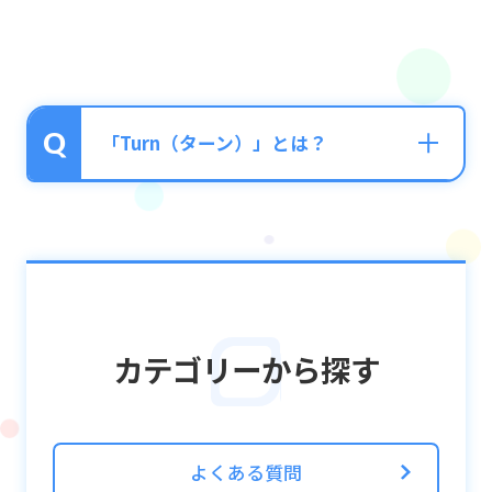
「Turn（ターン）」とは？
攻撃の順番のことです。
先頭ユニットのタップが終わり、2番目のユ
ニットが先頭に移動するとターンが移行しま
す。
カテゴリーから探す
パネルを破壊せずにターンを強制的に移行さ
せる「ターンスキップ」を行うことができま
す。
よくある質問