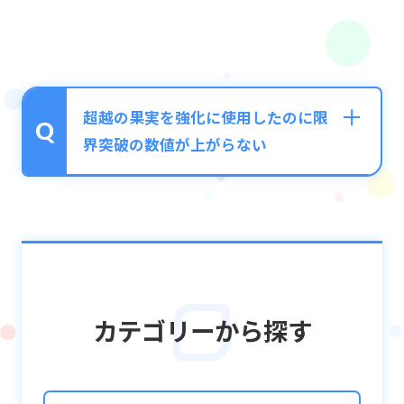
超越の果実を強化に使用したのに限
界突破の数値が上がらない
ユニットに「超越の果実」を使用するだけで
は、限界突破の最大値が拡張されるだけで限
界突破値自体は上がりません。
拡張した後に、攻め・生命・癒しの果実を使
カテゴリーから探す
用する必要があります。