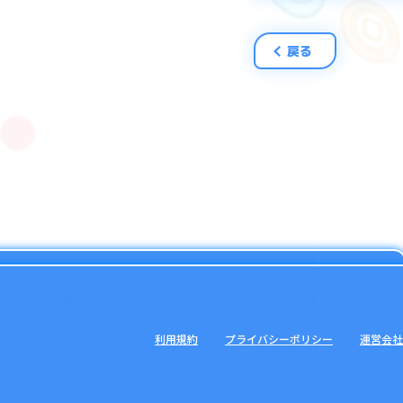
＜トラブルの例＞
・他人にアカウン
・他人からアカウ
戻る
RMTは不正行為と
ねます。
■処罰の対象にな
アカウント停止に
ご利用IDのプレイ
ご記憶がない場合
利用規約
プライバシーポリシー
運営会社
また、データ引き
行為の記録を確認
あらかじめご了承