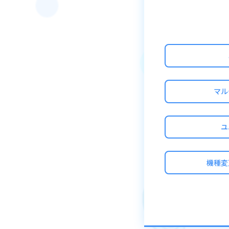
・アプリデータを
・アプリデータを
・攻撃力やスキル
・ポリゴン、リン
・不正行為を行っ
・その他法令、規
マル
上記をはじめ、正
壊させてしまいま
健全なゲーム環境
ユ
た、ユーザーの皆
機種変
■RMT（リアルマ
RMTとは、クラッ
取引をした際に、