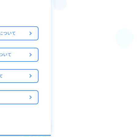
進める行為
について
ついて
ゲームバランスを崩
行っております。ま
て
上げます。
引することです。