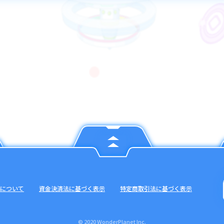
トを渡した後、返してくれない
ントを購入後、勝手にデータが引き継がれた
して規約で禁止しており、このようなトラブルが起こった場合でも、弊
ったら
なると、二度とクラッシュフィーバーを遊ぶことはできません。
データ及び履歴等から記録を確認のうえ対応を行っておりますので、お
でも、アカウント停止の解除は行っておりません。
について
資金決済法に基づく表示
特定商取引法に基づく表示
継ぎなどのお客様サポートの過程でご利用状況を調査させていただきま
した場合には、サポート対象外とさせていただく場合がございます。
ください。
© 2020 WonderPlanet Inc.