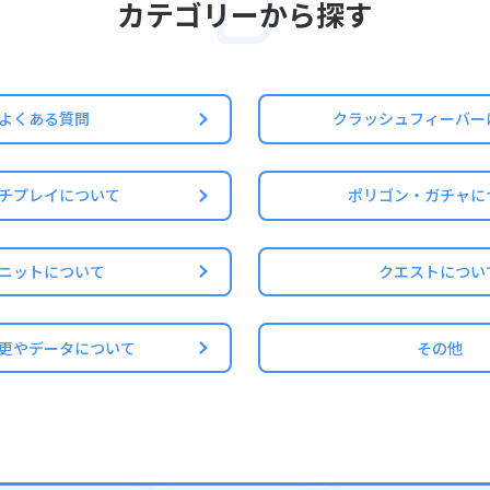
カテゴリーから探す
改ざんし、ステージの進行を省略する行為
改ざんし、本来取得できるユニットの種別や個数を変更する行為
のデータを改ざんし、ステージの攻略を本来のプレイ方法よりも有利に
ク、ビットを不正に取得する行為
ているユーザーとマルチプレイを行う行為
よくある質問
クラッシュフィーバー
約に反する行為
チプレイについて
ポリゴン・ガチャに
しく利用しているユーザーが結果的に不利になってしまうような行為は
す。
を保つ為、クラッシュフィーバー運営チームでは日々不正行為の監視を
ニットについて
クエストについ
様におかれましても、健全な運営にご協力いただけますようお願い申し
更やデータについて
その他
ネートレード）について
シュフィーバーのコンテンツ（アカウント情報など）を現実のお金で取
トラブルや詐欺被害のご報告をいただくことがあります。