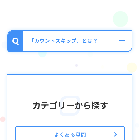
「カウントスキップ」とは？
破壊したパネルの全てのカウントを一度に攻
撃することができる機能です。
ホーム画面「メニュー」→「設定」→「演出
変更」から、「カウントスキップを常に反
カテゴリーから探す
映」をONにすることでご利用いただけます。
よくある質問