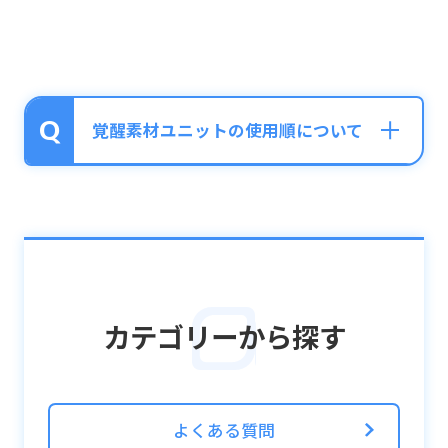
覚醒素材ユニットの使用順について
覚醒素材ユニットは、以下の順で優先して使
用されます。
1.限界突破上限の低いほう
2.限界突破上限が同じ場合、バグが低いほう
カテゴリーから探す
3.バグが同じ場合、レベルが低いほう
4.レベルが同じ場合、スキルレベルが低いほ
う
5.スキルレベルが同じ場合、入手順が早いほ
よくある質問