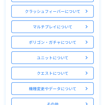
う
クラッシュフィーバーについて
これらの中で条件を満たすものから使用され
ます。
マルチプレイについて
素材として使用したくない場合は、お気に入
り登録をおすすめします。
ポリゴン・ガチャについて
■お気に入り登録方法
フォルダからお気に入り登録したいユニット
ユニットについて
を選択し、ユニット詳細画面右上の「お気に
登録」ボタンを押してください。
クエストについて
※文字がオレンジ色になっていれば、お気に
入り登録されています
機種変更やデータについて
その他