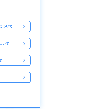
について
ついて
て