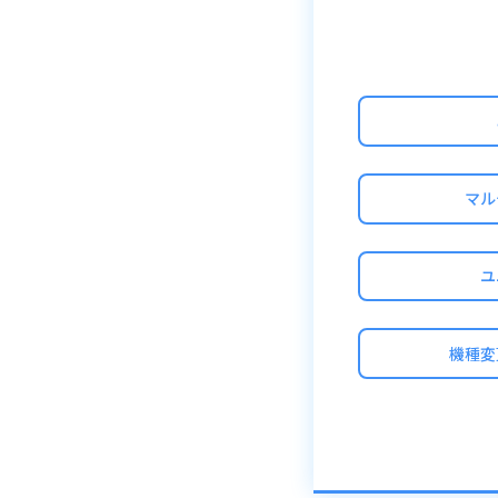
マル
ユ
機種変