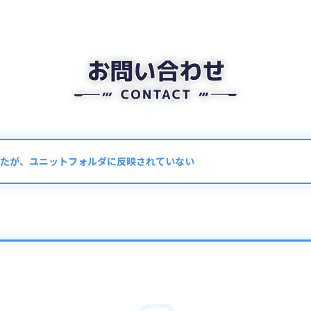
たが、ユニットフォルダに反映されていない
が消費された場合、フォルダに新しいユニットが追加されています。
フォルダ」→画面右上の「表示順変更」→並び替えタブ内「入手順」で
タブ内の絞り込み条件が設定されていないかもご確認ください。
初期状態に戻ります。