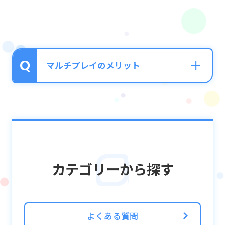
マルチプレイのメリット
「マルチプレイ」の場合は、最大4人で協力
してクエストをプレイするため、ユニットを
操作するプレイヤーはターンごとに交代でプ
レイします。
カテゴリーから探す
また、それぞれの操作時間に制限があり、20
秒で自動的にターンが終了し、攻撃が開始さ
れます。
（「ターンスキップ」ボタンを押したことと
よくある質問