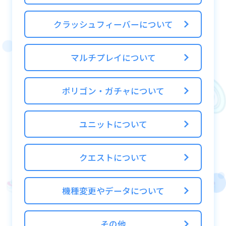
同じ動きになります）
クエストに勝利すると、ユニットのドロップ
クラッシュフィーバーについて
などの報酬を獲得することができ、以下のよ
うなメリットもあります！
マルチプレイについて
■バグボーナスがもらえる
ポリゴン・ガチャについて
バグの値に応じた確率で人数分GET！
（バグ99のユニットがリーダーなら2個確
定！4人全員バグ99のユニットがリーダーな
ユニットについて
らバグボーナスは8個確定！）
※潜在バグボーナスは、バグボーナスと同じ
クエストについて
内容となります
機種変更やデータについて
■クリアボーナスがもらえる！
クリアした人数によって、2〜4人クリアボー
その他