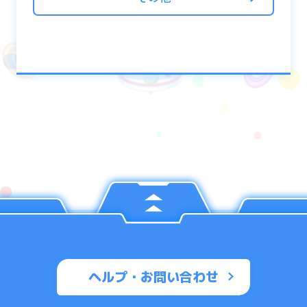
ナスが全員に配布されます。
■リンクが2倍もらえる！
ソロ：フレンド‥‥20リンク / 協力者‥‥10
リンク
マルチ：フレンド‥‥40リンク / 協力者‥‥
20リンク
■フィーバー時間が長い
ソロの場合：5.5秒
マルチの場合：8秒
■フィーバー時の火力が高く、より多く回復
できる！
ヘルプ・お問い合わせ
フィーバー時間も長いため、与えるダメージ