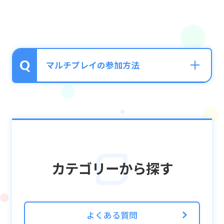
マルチプレイの参加方法
ホーム画面の「マルチ参加」ボタンをタップ
し、パーティを決めて「スタート」！
募集中のルーム一覧が表示されます。
ルーム選択画面右上の「絞込み検索」で、参
カテゴリーから探す
加したいクエストを選ぶことも可能です。
ゲストはクエストクリアによる経験値を獲得
することはできませんが、ビットやバグボー
ナスを獲得することができます。
よくある質問