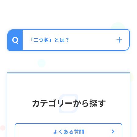
「二つ名」とは？
プレイヤー名とは別に、ミッションや特定の
条件を達成することで獲得できる「二つ名」
を設定することができます。
カテゴリーから探す
条件を達成している場合、ホーム画面のミッ
ションやギフトボックスからお受けとりいた
だけます。
よくある質問
「二つ名」は「前」「後」で2個まで組み合