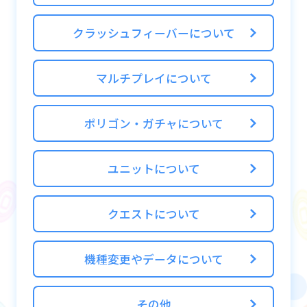
わせて設定することができ、一度獲得した
クラッシュフィーバーについて
「二つ名」は自由に付け替えることが可能と
なります。
マルチプレイについて
■二つ名について
ポリゴン・ガチャについて
・「二つ名」の変更はホーム画面右上の「メ
ニュー」→「設定」→「二つ名変更」より行
うことができます。
ユニットについて
・「二つ名」には常時開催のミッションや、
期間限定でしか手に入らないものなどがあり
クエストについて
ます。
・「二つ名」は一度獲得すると自由に付け替
機種変更やデータについて
えが可能となります。
その他