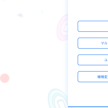
マル
ユ
機種変