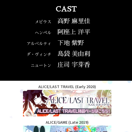
CAST
高野 麻里佳
メビウス
阿座上 洋平
ヘンペル
下地 紫野
アルベルティ
島袋 美由利
ダ・ヴィンチ
庄司 宇芽香
ニュートン
ALICE/LAST TRAVEL (Early 2020)
ALICE/GAME (Late 2019)