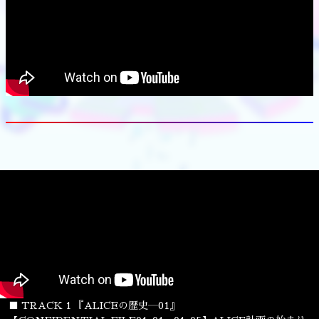
■ TRACK 1 『ALICEの歴史―01』