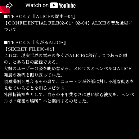
■TRACK 7 『ALICEの歴史―04』
【CONFIDENTIAL FILE02-01～02-04】ALICEの普及過程に
ついて
■TRACK 8 『広がるALICE』
【SECRET FILE00-04】
これは、現実世界の営みの多くがALICEに移行しつつあった頃
の、とある日の記録である。
大勢のユーザーの姿を眺めながら、メビウスとヘンペルはALICE
発展の過程を振り返っていた。
順風満帆と思えるその裏で、ニュートンが外部に対し不穏な動きを
見せていることを知るメビウス。
外部折衝担当として、自らの不甲斐なさに思い悩む彼女を、ヘンペ
ルは“秘密の場所”へと案内するのだった。