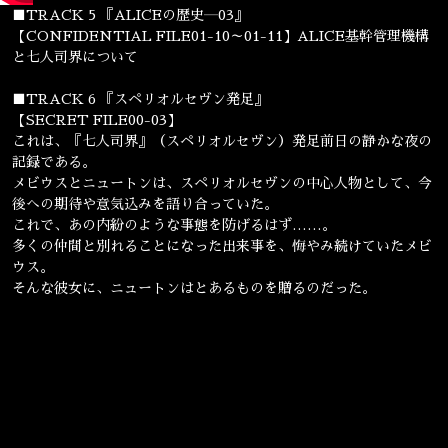
■TRACK 5 『ALICEの歴史―03』
【CONFIDENTIAL FILE01-10～01-11】ALICE基幹管理機構
と七人司界について
■TRACK 6 『スペリオルセヴン発足』
【SECRET FILE00-03】
これは、『七人司界』（スペリオルセヴン）発足前日の静かな夜の
記録である。
メビウスとニュートンは、スペリオルセヴンの中心人物として、今
後への期待や意気込みを語り合っていた。
これで、あの内紛のような事態を防げるはず……。
多くの仲間と別れることになった出来事を、悔やみ続けていたメビ
ウス。
そんな彼女に、ニュートンはとあるものを贈るのだった。