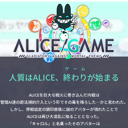
ゲーム
人質はALICE、
終わり
が始まる
ALICEを巨大な戦火に巻き込んだ内戦は
管理AI達の超法規的介入という形でその幕を降ろした…かと思われた。
しかし、停戦協定の調印直後に謎のアバターが現れたことで
ALICEは再び大混乱に陥ることとなった。
「キャロル」と名乗ったそのアバターは