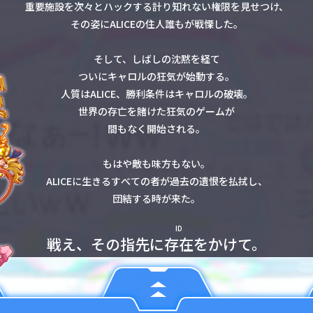
重要施設を次々とハックする計り知れない権限を見せつけ、
その姿にALICEの住人誰もが戦慄した。
そして、しばしの沈黙を経て
ついにキャロルの狂気が始動する。
人質はALICE、勝利条件はキャロルの破壊。
世界の存亡を賭けた狂気のゲームが
間もなく開始される。
もはや敵も味方もない。
ALICEに生きるすべての者が過去の遺恨を払拭し、
団結する時が来た。
ID
戦え、その指先に
存在
をかけて。