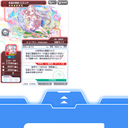
ようこそ ALICEへ
_