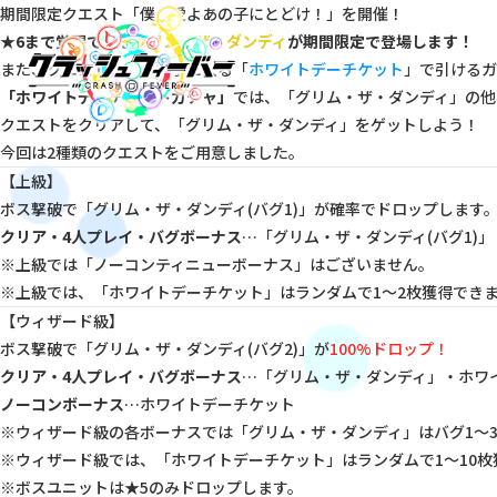
期間限定クエスト「僕の愛よあの子にとどけ！」を開催！
★6まで覚醒できる
グリム・ザ・ダンディ
が期間限定で登場します！
また、クエストクリアで手に入る「
ホワイトデーチケット
」で引けるガ
「ホワイトデーチケットガチャ」
では、「グリム・ザ・ダンディ」の他
クエストをクリアして、「グリム・ザ・ダンディ」をゲットしよう！
今回は2種類のクエストをご用意しました。
【上級】
ボス撃破で「グリム・ザ・ダンディ(バグ1)」が確率でドロップします
クリア・4人プレイ・バグボーナス
…「グリム・ザ・ダンディ(バグ1)
※上級では「ノーコンティニューボーナス」はございません。
※上級では、「ホワイトデーチケット」はランダムで1〜2枚獲得でき
【ウィザード級】
ボス撃破で「グリム・ザ・ダンディ(バグ2)」が
100%ドロップ！
クリア・4人プレイ・バグボーナス
…「グリム・ザ・ダンディ」・ホワ
ノーコンボーナス
…ホワイトデーチケット
※ウィザード級の各ボーナスでは「グリム・ザ・ダンディ」はバグ1〜
※ウィザード級では、「ホワイトデーチケット」はランダムで1〜10枚
※ボスユニットは★5のみドロップします。