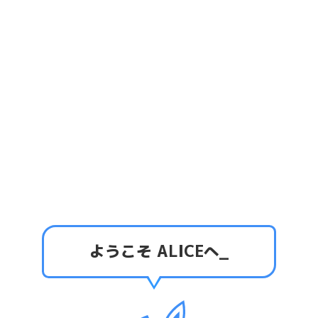
ヘルプ・お問い合わせ
利用規約
プライバシーポリシー
運営会社について
ようこそ ALICEへ
_
資金決済法に基づく表示
特定商取引法に基づく表示
© 2020 WonderPlanet Inc.