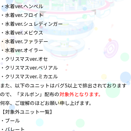
・水着ver.ヘンペル
・水着ver.フロイト
・水着ver.シュレディンガー
・水着ver.メビウス
・水着ver.ファラデー
・水着ver.オイラー
・クリスマスver.オセ
・クリスマスver.ベリアル
・クリスマスver.ミカエル
また、以下のユニットはバグ5以上で排出されております
ので、「ヌルポン」配布の
対象外となります。
何卒、ご理解のほどお願い申し上げます。
【対象外ユニット一覧】
・ブール
・パレート