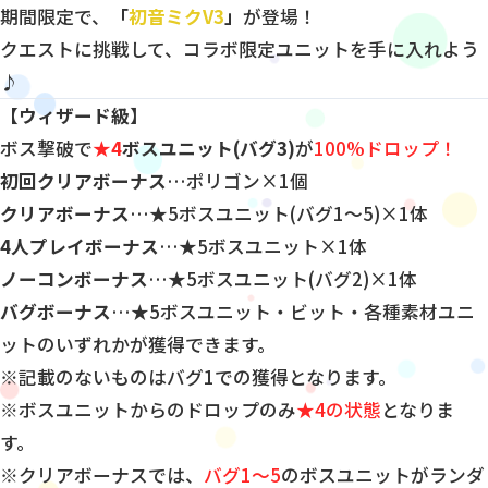
期間限定で、
「
初音ミクV3
」
が登場！
クエストに挑戦して、コラボ限定ユニットを手に入れよう
♪
【ウィザード級】
ボス撃破で
★4
ボスユニット(バグ3)
が
100%ドロップ！
初回クリアボーナス
…ポリゴン×1個
クリアボーナス
…★5ボスユニット(バグ1〜5)×1体
4人プレイボーナス
…★5ボスユニット×1体
ノーコンボーナス
…★5ボスユニット(バグ2)×1体
バグボーナス
…★5ボスユニット・ビット・各種素材ユニ
ットのいずれかが獲得できます。
※記載のないものはバグ1での獲得となります。
※ボスユニットからのドロップのみ
★4の状態
となりま
す。
※クリアボーナスでは、
バグ1〜5
のボスユニットがランダ