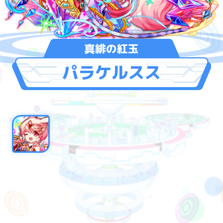
真緋の紅玉
パラケルスス