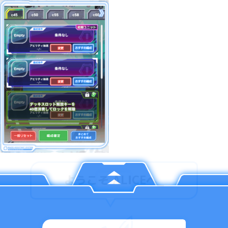
ようこそ ALICEへ
_