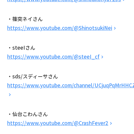
・篠突ネイさん
https://www.youtube.com/@ShinotsukiNei
・steeIさん
https://www.youtube.com/@steeI_cf
・sds/スディーサさん
https://www.youtube.com/channel/UCjuqPqMrHH
・仙台こわんさん
https://www.youtube.com/@CrashFever2