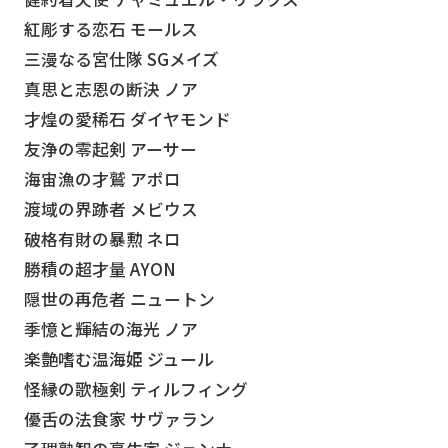
紅彫する恋石 モールス
三漫なる宮仕隊 SGメイズ
真思と志恩の断決 ノア
才煌の愛稀石 ダイヤモンド
友浄の零起剣 アーサー
海宙漁の才鷲 アポロ
渡域の界跡者 メビウス
破格有財の暴勲 ネロ
勝積の超才量 AYON
隠世の再危者 ニュートン
季憶と輝結の海光 ノア
楽艶嗜む温海姫 ジュール
怪縁の歌極剣 ティルフィング
優舌の法食家 サヴァラン