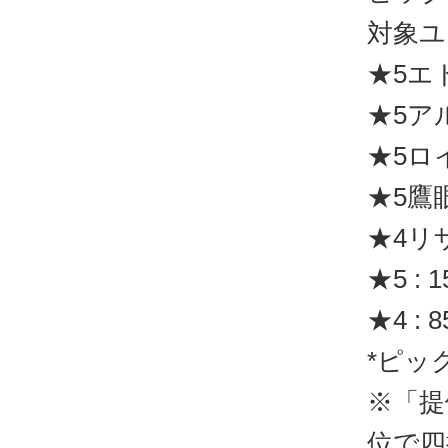
対象ユ
★5エ
★5ア
★5ロ
★5鷹
★4リ
★5 : 
★4 : 
*ピッ
※「提
位で四