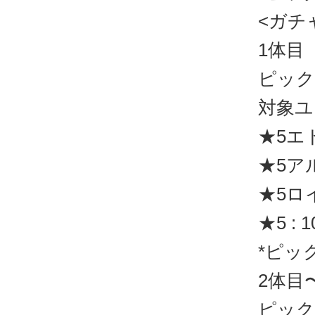
<ガチャ
1体目
ピック
対象ユ
★5エ
★5ア
★5ロ
★5 : 
*ピッ
2体目
ピック