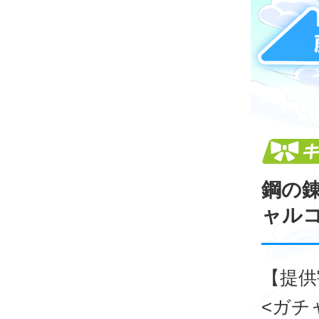
鋼の錬金
ャル
【提供
<ガチ