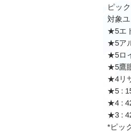
ピック
対象ユ
★5エ
★5ア
★5ロ
★5鷹
★4リ
★5 : 
★4 : 4
★3 : 4
*ピッ