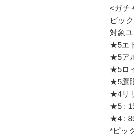
<ガチ
ピック
対象ユ
★5エ
★5ア
★5ロ
★5鷹
★4リ
★5 : 
★4 : 
*ピッ