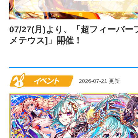
07/27(月)より、「超フィーバー
メテウス]」開催！
イベント
2026-07-21 更新