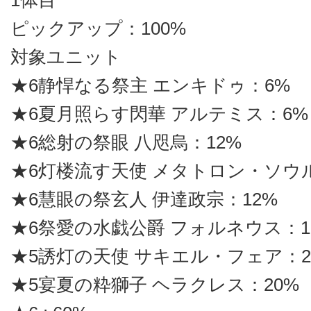
1体目
ピックアップ：100%
対象ユニット
★6静悍なる祭主 エンキドゥ：6%
★6夏月照らす閃華 アルテミス：6%
★6総射の祭眼 八咫烏：12%
★6灯楼流す天使 メタトロン・ソウル
★6慧眼の祭玄人 伊達政宗：12%
★6祭愛の水戯公爵 フォルネウス：1
★5誘灯の天使 サキエル・フェア：2
★5宴夏の粋獅子 ヘラクレス：20%