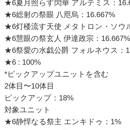
★6夏月照らす閃華 アルテミス：16.6
★6総射の祭眼 八咫烏：16.667%
★6灯楼流す天使 メタトロン・ソウル：
★6慧眼の祭玄人 伊達政宗：16.667
★6祭愛の水戯公爵 フォルネウス：16.
★6 : 100%
*ピックアップユニットを含む
2体目〜10体目
ピックアップ：18%
対象ユニット
★6静悍なる祭主 エンキドゥ：1%