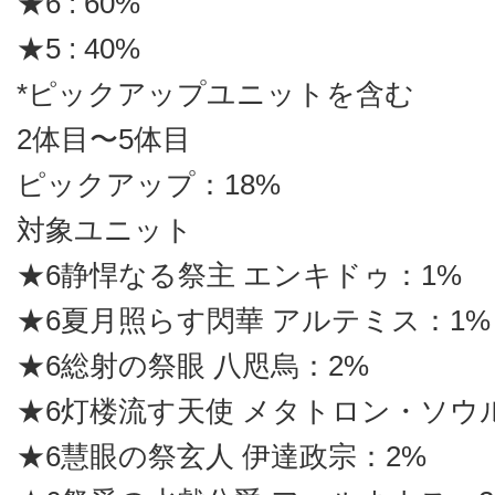
★6 : 60%
★5 : 40%
*ピックアップユニットを含む
2体目〜5体目
ピックアップ：18%
対象ユニット
★6静悍なる祭主 エンキドゥ：1%
★6夏月照らす閃華 アルテミス：1%
★6総射の祭眼 八咫烏：2%
★6灯楼流す天使 メタトロン・ソウ
★6慧眼の祭玄人 伊達政宗：2%