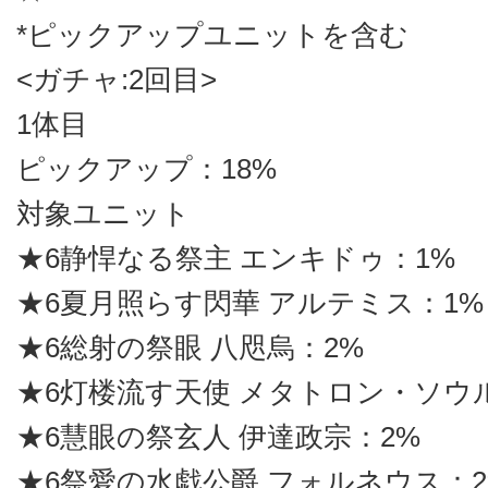
*ピックアップユニットを含む
<ガチャ:2回目>
1体目
ピックアップ：18%
対象ユニット
★6静悍なる祭主 エンキドゥ：1%
★6夏月照らす閃華 アルテミス：1%
★6総射の祭眼 八咫烏：2%
★6灯楼流す天使 メタトロン・ソウ
★6慧眼の祭玄人 伊達政宗：2%
★6祭愛の水戯公爵 フォルネウス：2