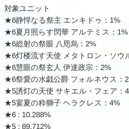
対象ユニット
★6静悍なる祭主 エンキドゥ：1%
★6夏月照らす閃華 アルテミス：1%
★6総射の祭眼 八咫烏：2%
★6灯楼流す天使 メタトロン・ソウ
★6慧眼の祭玄人 伊達政宗：2%
★6祭愛の水戯公爵 フォルネウス：2
★5誘灯の天使 サキエル・フェア：4
★5宴夏の粋獅子 ヘラクレス：4%
★6 : 10.288%
★5 : 89.712%