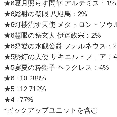
★6夏月照らす閃華 アルテミス：1%
★6総射の祭眼 八咫烏：2%
★6灯楼流す天使 メタトロン・ソウ
★6慧眼の祭玄人 伊達政宗：2%
★6祭愛の水戯公爵 フォルネウス：2
★5誘灯の天使 サキエル・フェア：4
★5宴夏の粋獅子 ヘラクレス：4%
★6 : 10.288%
★5 : 12.712%
★4 : 77%
*ピックアップユニットを含む