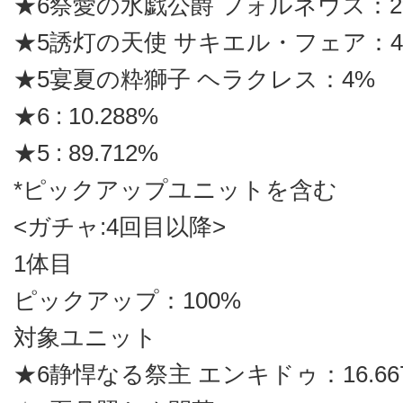
★6祭愛の水戯公爵 フォルネウス：2
★5誘灯の天使 サキエル・フェア：4
★5宴夏の粋獅子 ヘラクレス：4%
★6 : 10.288%
★5 : 89.712%
*ピックアップユニットを含む
<ガチャ:4回目以降>
1体目
ピックアップ：100%
対象ユニット
★6静悍なる祭主 エンキドゥ：16.66