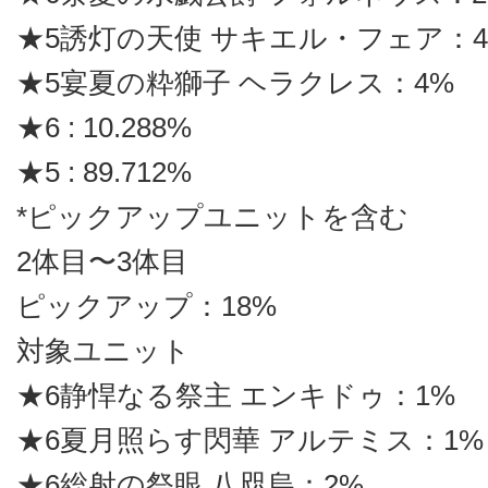
★5誘灯の天使 サキエル・フェア：4
★5宴夏の粋獅子 ヘラクレス：4%
★6 : 10.288%
★5 : 89.712%
*ピックアップユニットを含む
2体目〜3体目
ピックアップ：18%
対象ユニット
★6静悍なる祭主 エンキドゥ：1%
★6夏月照らす閃華 アルテミス：1%
★6総射の祭眼 八咫烏：2%