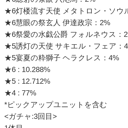
★6灯楼流す天使 メタトロン・ソウ
★6慧眼の祭玄人 伊達政宗：2%
★6祭愛の水戯公爵 フォルネウス：2
★5誘灯の天使 サキエル・フェア：4
★5宴夏の粋獅子 ヘラクレス：4%
★6 : 10.288%
★5 : 12.712%
★4 : 77%
*ピックアップユニットを含む
<ガチャ:3回目>