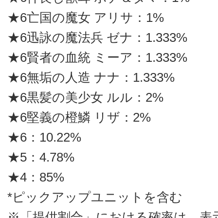
★6亡国の魔女 アリサ：1%
★6迅詠の魔法兵 ゼナ：1.333%
★6賢者の血統 ミーア：1.333%
★6無垢の人造 ナナ：1.333%
★6黒髪の美少女 ルル：2%
★6堅義の橙鱗 リザ：2%
★6：10.22%
★5：4.78%
★4：85%
*ピックアップユニットを含む
※「提供割合」における確率は、表