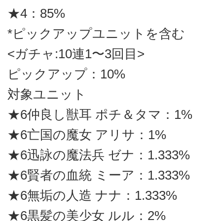
★4：85%
*ピックアップユニットを含む
<ガチャ:10連1〜3回目>
ピックアップ：10%
対象ユニット
★6仲良し獣耳 ポチ＆タマ：1%
★6亡国の魔女 アリサ：1%
★6迅詠の魔法兵 ゼナ：1.333%
★6賢者の血統 ミーア：1.333%
★6無垢の人造 ナナ：1.333%
★6黒髪の美少女 ルル：2%