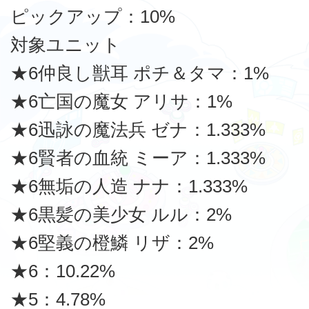
ピックアップ：10%
対象ユニット
★6仲良し獣耳 ポチ＆タマ：1%
★6亡国の魔女 アリサ：1%
★6迅詠の魔法兵 ゼナ：1.333%
★6賢者の血統 ミーア：1.333%
★6無垢の人造 ナナ：1.333%
★6黒髪の美少女 ルル：2%
★6堅義の橙鱗 リザ：2%
★6：10.22%
★5：4.78%