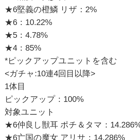
★6堅義の橙鱗 リザ：2%
★6：10.22%
★5：4.78%
★4：85%
*ピックアップユニットを含む
<ガチャ:10連4回目以降>
1体目
ピックアップ：100%
対象ユニット
★6仲良し獣耳 ポチ＆タマ：14.286
★6亡国の魔女 アリサ：14.286%