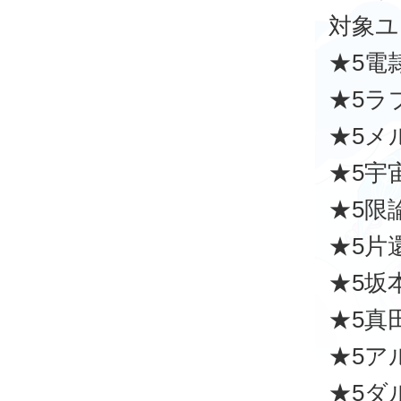
対象ユ
★5電
★5ラ
★5メ
★5宇
★5限
★5片
★5坂
★5真
★5ア
★5ダ