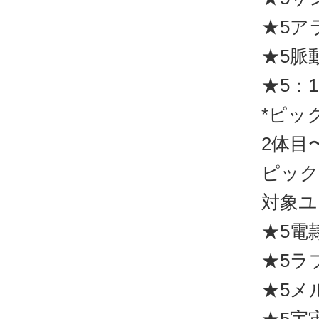
★5ア
★5脈
★5：1
*ピッ
2体目
ピック
対象ユ
★5電
★5ラ
★5メ