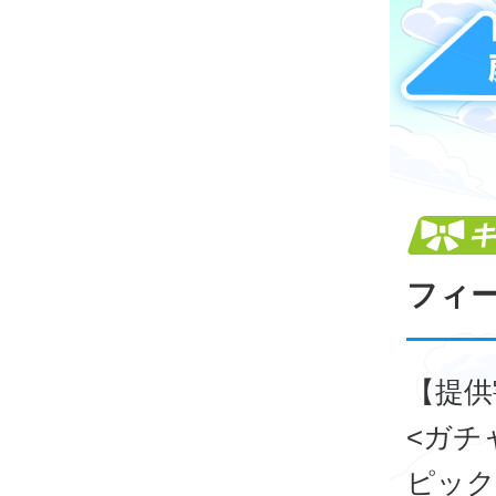
フィ
【提供
<ガチ
ピック