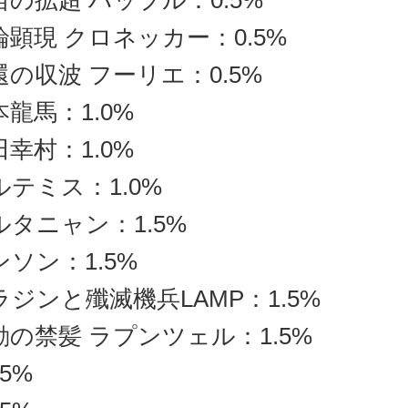
宙の拡超 ハップル：0.5%
論顕現 クロネッカー：0.5%
還の収波 フーリエ：0.5%
本龍馬：1.0%
田幸村：1.0%
ルテミス：1.0%
ルタニャン：1.5%
ンソン：1.5%
ラジンと殲滅機兵LAMP：1.5%
動の禁髪 ラプンツェル：1.5%
5%