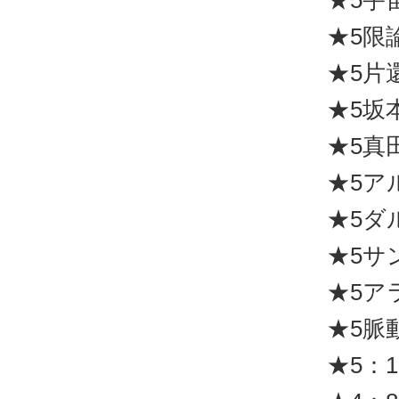
★5宇
★5限
★5片
★5坂
★5真
★5ア
★5ダ
★5サ
★5ア
★5脈
★5：1