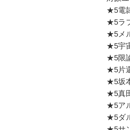
★5電
★5ラ
★5メ
★5宇
★5限
★5片
★5坂
★5真
★5ア
★5ダ
★5サ