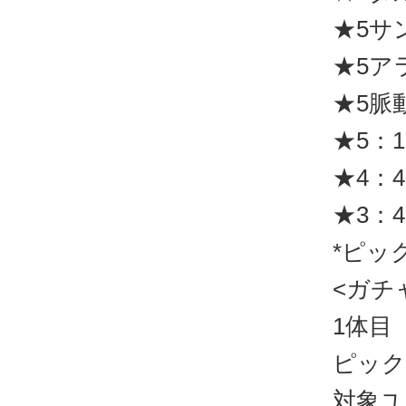
★5サ
★5ア
★5脈
★5：1
★4：4
★3：4
*ピッ
<ガチャ
1体目
ピック
対象ユ