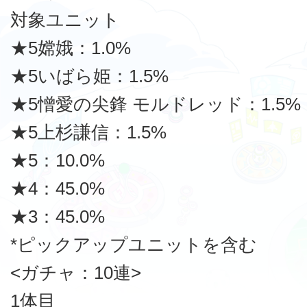
対象ユニット
★5嫦娥：1.0%
★5いばら姫：1.5%
★5憎愛の尖鋒 モルドレッド：1.5%
★5上杉謙信：1.5%
★5：10.0%
★4：45.0%
★3：45.0%
*ピックアップユニットを含む
<ガチャ：10連>
1体目