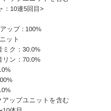
ャ：10連5回目>
ップ : 100%
ニット
音ミク：30.0%
音リン：70.0%
.0%
00%
.0%
クアップユニットを含む
〜10体目