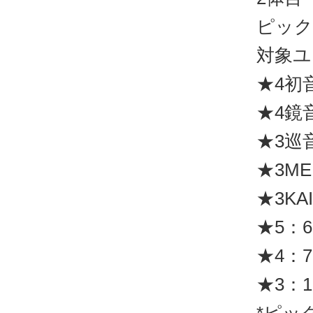
ピック
対象ユ
★4初
★4鏡
★3巡
★3ME
★3KA
★5：6
★4：7
★3：1