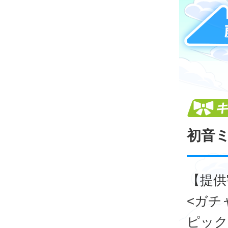
初音
【提供
<ガチ
ピック