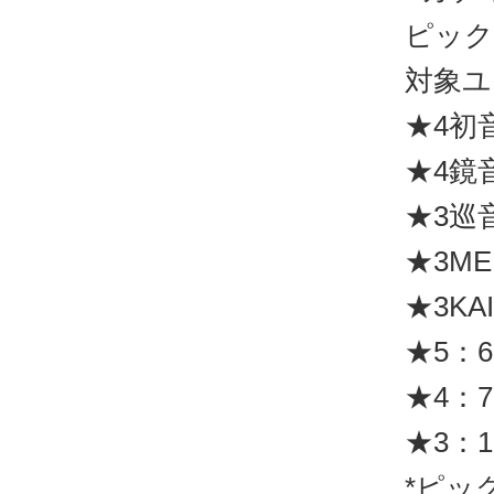
ピック
対象ユ
★4初
★4鏡
★3巡
★3ME
★3KA
★5：6
★4：7
★3：1
*ピッ