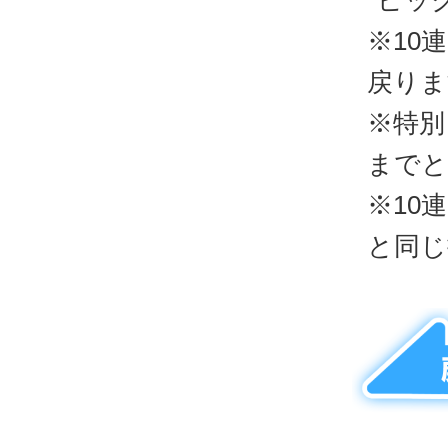
*ピッ
※10
戻りま
※特別
までと
※10
と同じ