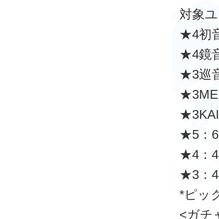
対象ユ
★4初
★4鏡
★3巡
★3ME
★3KA
★5：6
★4：4
★3：4
*ピッ
<ガチ