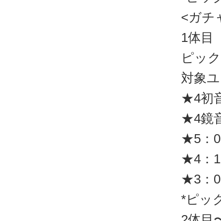
<ガチ
1体目
ピックア
対象ユ
★4初
★4鏡
★5：0
★4：1
★3：0
*ピッ
2体目