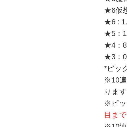
★6仮
★6 : 1
★5：1
★4：8
★3：0
*ピッ
※10
ります
※ピッ
目まで
※10