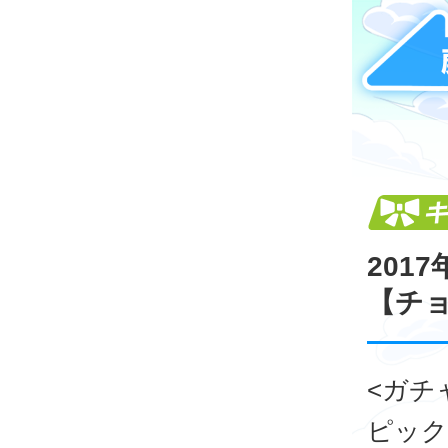
201
【チ
<ガチ
ピックア