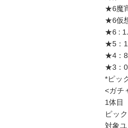
★6魔
★6仮
★6 : 1
★5：1
★4：8
★3：0
*ピッ
<ガチ
1体目
ピックア
対象ユ