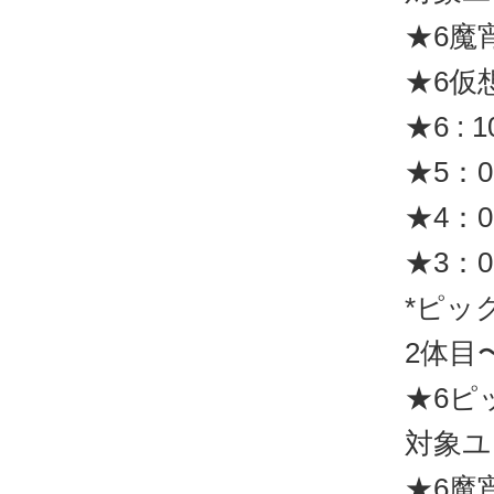
★6魔
★6仮
★6 : 
★5：0
★4：0
★3：0
*ピッ
2体目
★6ピッ
対象ユ
★6魔