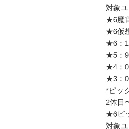
対象ユ
★6魔
★6仮
★6：1
★5：9
★4：0
★3：0
*ピッ
2体目
★6ピッ
対象ユ