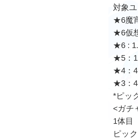
対象ユ
★6魔
★6仮
★6 : 1
★5：1
★4：4
★3：4
*ピッ
<ガチ
1体目
ピックア