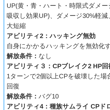
UP(黄・青・ハート・時限式ダメ
吸収し効果UP)、ダメージ30%軽減
大短縮
アビリティ2：ハッキング無効
自身にかかるハッキングを無効化
解放条件：
なし
アビリティ３：CPブレイク2 HP回
1ターンで2個以上CPを破壊した場合に
回復
解放条件：
バグ10
アビリティ4：種族サムライ CPド