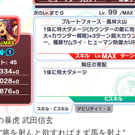
の暴虎 武田信玄
"将を射んと欲すればまず馬を射よ"