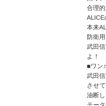
合理的
ALI
本来A
防衛用
武田信
よ！
■ワン
武田信
させて
油断し
テータ