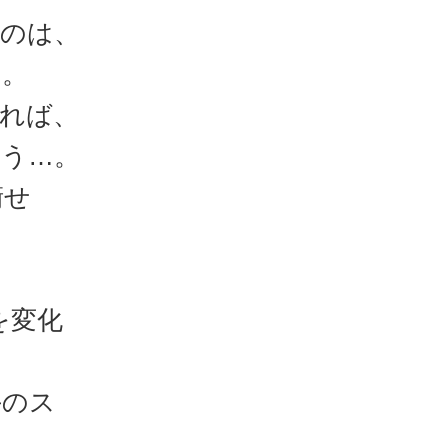
うのは、
た。
れれば、
まう…。
衛せ
を変化
手のス