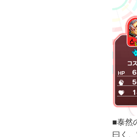
■泰然
曰く、