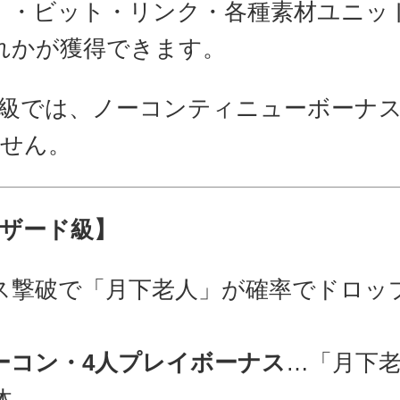
」・ビット・リンク・各種素材ユニッ
れかが獲得できます。
級では、ノーコンティニューボーナ
せん。
ザード級】
ス撃破で「月下老人」が確率でドロッ
。
ーコン・4人プレイボーナス
…「月下
体