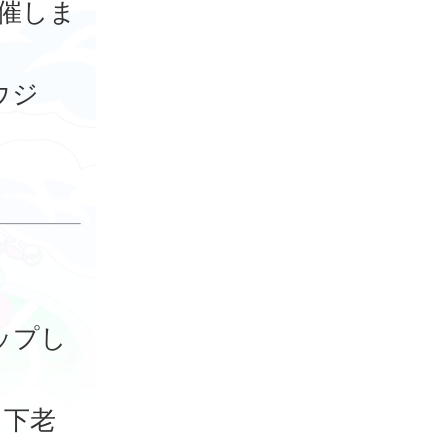
催しま
ウジ
ップし
月下老