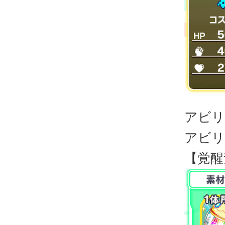
アビリ
アビリ
【覚醒