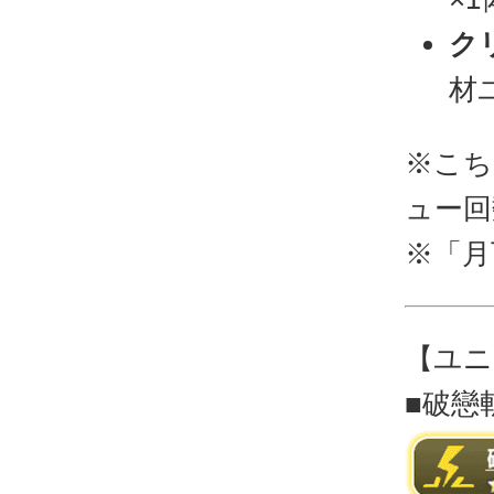
ク
材
※こち
ュー回
※「月
【ユニ
■破戀