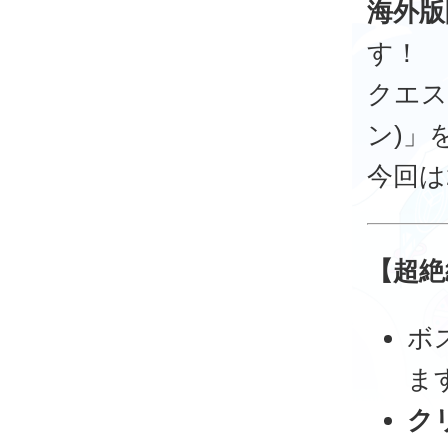
海外版
す！
クエス
ン)」
今回は
【超絶
ボ
ま
ク