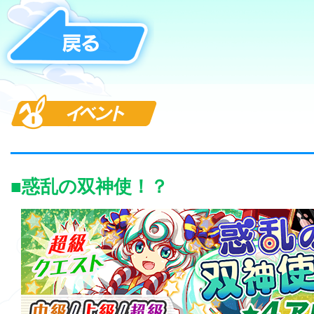
イベント
■惑乱の双神使！？