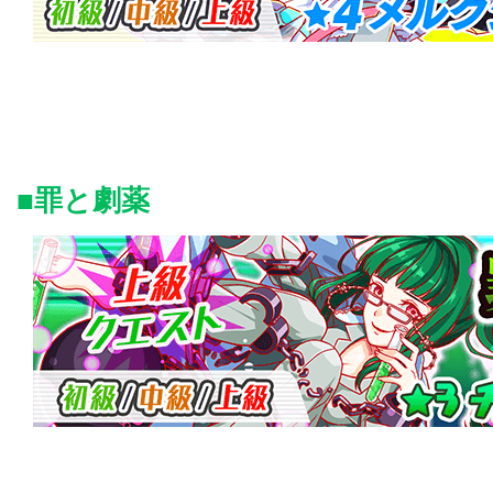
■罪と劇薬