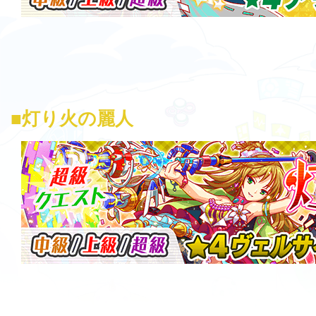
■灯り火の麗人