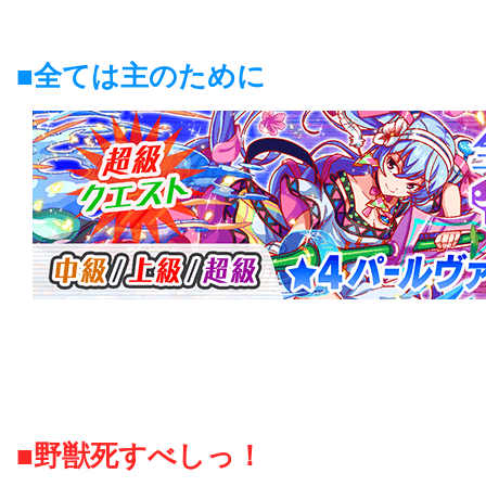
■全ては主のために
■野獣死すべしっ！