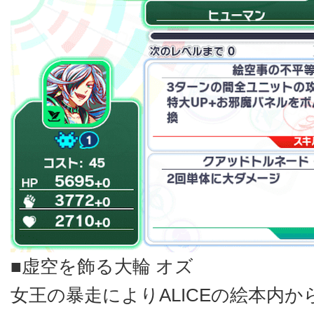
■虚空を飾る大輪 オズ
女王の暴走によりALICEの絵本内